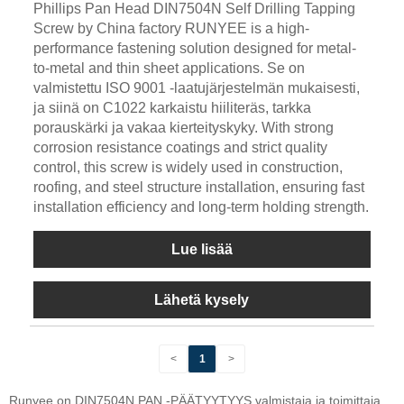
Phillips Pan Head DIN7504N Self Drilling Tapping
Screw by China factory RUNYEE is a high-
performance fastening solution designed for metal-
to-metal and thin sheet applications. Se on
valmistettu ISO 9001 -laatujärjestelmän mukaisesti,
ja siinä on C1022 karkaistu hiiliteräs, tarkka
porauskärki ja vakaa kierteityskyky. With strong
corrosion resistance coatings and strict quality
control, this screw is widely used in construction,
roofing, and steel structure installation, ensuring fast
installation efficiency and long-term holding strength.
Lue lisää
Lähetä kysely
<
1
>
Runyee on DIN7504N PAN -PÄÄTYYTYYS valmistaja ja toimittaja