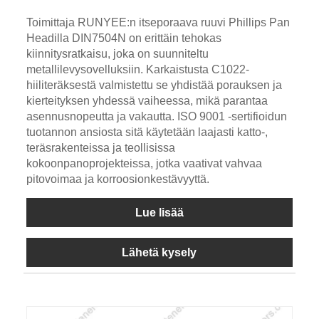
Toimittaja RUNYEE:n itseporaava ruuvi Phillips Pan
Headilla DIN7504N on erittäin tehokas
kiinnitysratkaisu, joka on suunniteltu
metallilevysovelluksiin. Karkaistusta C1022-
hiiliteräksestä valmistettu se yhdistää porauksen ja
kierteityksen yhdessä vaiheessa, mikä parantaa
asennusnopeutta ja vakautta. ISO 9001 -sertifioidun
tuotannon ansiosta sitä käytetään laajasti katto-,
teräsrakenteissa ja teollisissa
kokoonpanoprojekteissa, jotka vaativat vahvaa
pitovoimaa ja korroosionkestävyyttä.
Lue lisää
Lähetä kysely