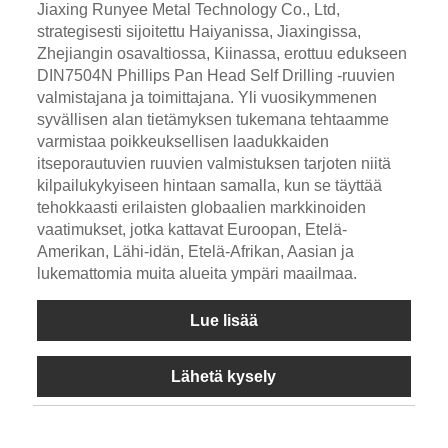
Jiaxing Runyee Metal Technology Co., Ltd,
strategisesti sijoitettu Haiyanissa, Jiaxingissa,
Zhejiangin osavaltiossa, Kiinassa, erottuu edukseen
DIN7504N Phillips Pan Head Self Drilling -ruuvien
valmistajana ja toimittajana. Yli vuosikymmenen
syvällisen alan tietämyksen tukemana tehtaamme
varmistaa poikkeuksellisen laadukkaiden
itseporautuvien ruuvien valmistuksen tarjoten niitä
kilpailukykyiseen hintaan samalla, kun se täyttää
tehokkaasti erilaisten globaalien markkinoiden
vaatimukset, jotka kattavat Euroopan, Etelä-
Amerikan, Lähi-idän, Etelä-Afrikan, Aasian ja
lukemattomia muita alueita ympäri maailmaa.
Lue lisää
Lähetä kysely