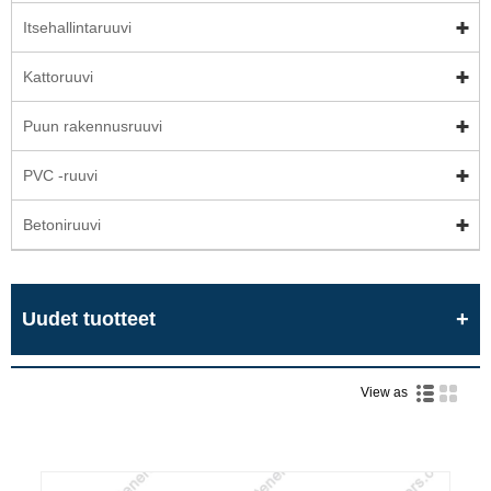
Itsehallintaruuvi
Kattoruuvi
Puun rakennusruuvi
PVC -ruuvi
Betoniruuvi
Uudet tuotteet
View as