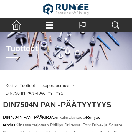
Tuotteet
Koti
>
Tuotteet
Itseporausruuvi
>
>
DIN7504N PAN -PÄÄTYYTYYS
DIN7504N PAN -PÄÄTYYTYYS
DIN7504N PAN -PÄÄKIRJA
on kulmakivituote
Runyee -
tehdas
Kiinassa tarjotaan Phillips Drivessa, Torx Drive- ja Square