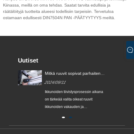
Kiinassa, meillä on oma tehdas. Saatat tarvita edullisia ja
räätälöityjä tuotteita alueesi todellisiin tarpeisiin. Tervetuloa
ostamaan edullisesti DIN7504N PAN -PÄÄTYYTYYS meiltä.
Uutiset
Mitkä ruuvit sopivat parhaiten
ikkunoiden tiivistämiseen?
2024/09/11
Ikkunoiden tiivistysprosessin aikana
on tärkeää valita oikeat ruuvit
ikkunoiden vakauden ja
sta.
turvallisuuden varmistamiseksi.
Saatavilla olevien tietojen mukaan
‌304 ruostumattomasta teräksestä