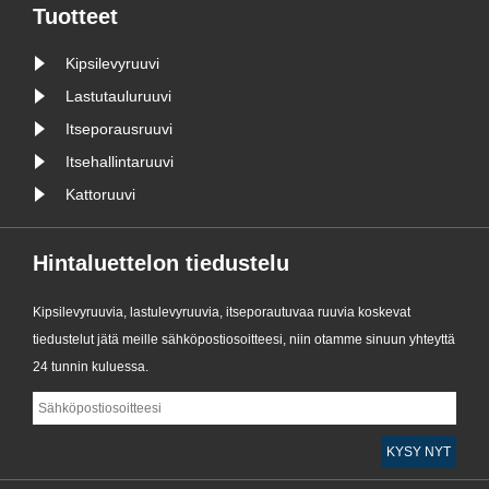
valmistetut ulosvedettävät ruuvit‌ ovat
Tuotteet
suositeltuja ruuvityyppejä
Kipsilevyruuvi
ikkunoiden tiivistykseen. Tämän
tyyppistä......
Lastutauluruuvi
Itseporausruuvi
Itsehallintaruuvi
Kattoruuvi
Hintaluettelon tiedustelu
Kipsilevyruuvia, lastulevyruuvia, itseporautuvaa ruuvia koskevat
tiedustelut jätä meille sähköpostiosoitteesi, niin otamme sinuun yhteyttä
24 tunnin kuluessa.