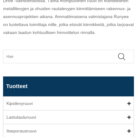
Drive -vaihtoehdoissa. Tämä monipuolinen ruuvi on ihanteellinen
metallilevyjen ja ohuiden rautalevyjen kiinnittämiseen rakennus- ja
asennusprojektien aikana. Ammattimaisena valmistajana Runyee
on luotettava toimittaja niille, jotka etsivät kiinnikkeitä, jotka tarjoavat
vakaan laadun kohtuullisen hinnoittelun rinnalla.
Tuotteet
Kipsilevyruuvi
Lastutauluruuvi
Itseporausruuvi