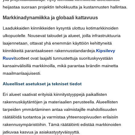
heijastaa suoraan projektin tehokkuutta ja kustannusten hallintaa.
Markkinadynamiikka ja globaali kattavuus
Laadukkaiden kiinnikkeiden kysyntä ulottuu kotimarkkinoiden
ulkopuolelle. Nousevat taloudet ja alueet, joilla infrastruktuuria
laajennetaan, ottavat yhä enemmän käyttöön kehittyneitä
kiinnikkeitä parantaakseen rakennusstandardeja.
Kipsilevy
Ruuvi
tuotteet ovat laajalti tunnustettuja suorituskyvystään
kansainvälisillä markkinoilla, mikä parantaa brändin mainetta
maailmanlaajuisesti.
Alueelliset asetukset ja tekniset tiedot
Eri alueet vaativat erityisiä kiinnitystyyppejä paikallisten
rakennuskäytäntöjen ja materiaalien perusteella. Alueellisten
tarpeiden ymmärtäminen antaa valmistajille mahdollisuuden
räätälöidä tuotantoa ja varmistaa yhteensopivuuden erilaisiin
rakennusympäristöihin. Tämä räätälöinti edistää markkinoiden
jatkuvaa kasvua ja asiakastyytyväisyyttä.