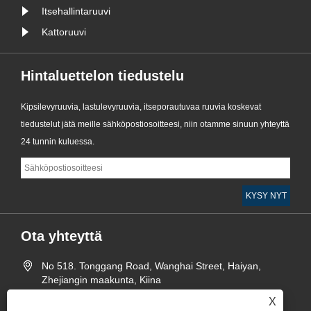
Itsehallintaruuvi
Kattoruuvi
Hintaluettelon tiedustelu
Kipsilevyruuvia, lastulevyruuvia, itseporautuvaa ruuvia koskevat
tiedustelut jätä meille sähköpostiosoitteesi, niin otamme sinuun yhteyttä
24 tunnin kuluessa.
Ota yhteyttä
No 518. Tonggang Road, Wanghai Street, Haiyan,
Zhejiangin maakunta, Kiina
+86-573-86058220
X