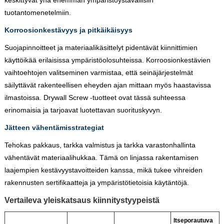
tuotantomenetelmiin.
Korroosionkestävyys ja pitkäikäisyys
Suojapinnoitteet ja materiaalikäsittelyt pidentävät kiinnittimien
käyttöikää erilaisissa ympäristöolosuhteissa. Korroosionkestävien
vaihtoehtojen valitseminen varmistaa, että seinäjärjestelmät
säilyttävät rakenteellisen eheyden ajan mittaan myös haastavissa
ilmastoissa. Drywall Screw -tuotteet ovat tässä suhteessa
erinomaisia ​​ja tarjoavat luotettavan suorituskyvyn.
Jätteen vähentämisstrategiat
Tehokas pakkaus, tarkka valmistus ja tarkka varastonhallinta
vähentävät materiaalihukkaa. Tämä on linjassa rakentamisen
laajempien kestävyystavoitteiden kanssa, mikä tukee vihreiden
rakennusten sertifikaatteja ja ympäristötietoisia käytäntöjä.
Vertaileva yleiskatsaus kiinnitystyypeistä
Itseporautuva