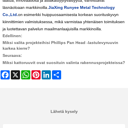
laatua, innovaatioita ja asiakastyytyväisyyttä, vahvistavat
läsnäoloaan markkinoilla.
JiaXing Runyee Metal Technology
Co.,Ltd.
on esimerkki huippuosaamisesta korkean suorituskyvyn
kiinnittimien valmistuksessa, mikä varmistaa yhtenäisen toimituksen
ja luotettavan palvelun maailmanlaajuisilla markkinoilla.
Edellinen:
Miksi valita projekteihisi Phillips Pan Head -lastulevyruuvin
karkea kierre?
Seuraava:
Miksi kattoruuvit ovat suosituin valinta rakennusprojekteissa?
Facebook
X
WhatsApp
Pinterest
LinkedIn
Share
Lähetä kysely