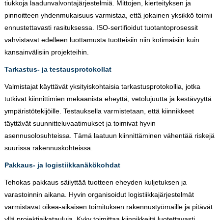
tiukkoja laadunvalvontajärjestelmiä. Mittojen, kierteityksen ja
pinnoitteen yhdenmukaisuus varmistaa, että jokainen yksikkö toimii
ennustettavasti rasituksessa. ISO-sertifioidut tuotantoprosessit
vahvistavat edelleen luottamusta tuotteisiin niin kotimaisiin kuin
kansainvälisiin projekteihin.
Tarkastus- ja testausprotokollat
Valmistajat käyttävät yksityiskohtaisia ​​tarkastusprotokollia, jotka
tutkivat kiinnittimien mekaanista eheyttä, vetolujuutta ja kestävyyttä
ympäristötekijöille. Testauksella varmistetaan, että kiinnikkeet
täyttävät suunnitteluvaatimukset ja toimivat hyvin
asennusolosuhteissa. Tämä laatuun kiinnittäminen vähentää riskejä
suurissa rakennuskohteissa.
Pakkaus- ja logistiikkanäkökohdat
Tehokas pakkaus säilyttää tuotteen eheyden kuljetuksen ja
varastoinnin aikana. Hyvin organisoidut logistiikkajärjestelmät
varmistavat oikea-aikaisen toimituksen rakennustyömaille ja pitävät
yllä projektiaikatauluja. Kyky toimittaa kiinnikkeitä luotettavasti