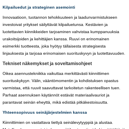
Kilpailuedut ja strateginen asemointi
Innovaatioon, tuotannon tehokkuuteen ja laadunvarmistukseen
investoivat yritykset säilyttävät kilpailuetunsa. Kestävien ja
luotettavien kiinnikkeiden tarjoaminen vahvistaa kumppanuuksia
urakoitsijoiden ja kehittäjien kanssa. Ruuvi on erinomainen
esimerkki tuotteesta, joka hyötyy tällaisesta strategisesta
linjauksesta ja tarjoaa erinomaisen suorituskyvyn ja luotettavuuden.
Tekniset näkemykset ja soveltamisohjeet
Oikea asennustekniikka vaikuttaa merkittävästi kiinnittimen
suorituskykyyn. Välin, vääntömomentin ja kohdistuksen opastus
varmistaa, että ruuvit saavuttavat tarkoitetun rakenteellisen tuen.
Parhaat asennuksen käytännöt estävät materiaalivauriot ja
parantavat seinän eheyttä, mikä edistää pitkäkestoisuutta.
Yhteensopivuus seinäjärjestelmien kanssa
Kiinnittimien on vastattava tiettyä seinälevytyyppiä ja alustaa.