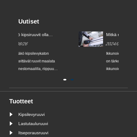
Uutiset
Mitkä ruuvit sopivat parhaiten
Pitääkö 
ikkunoiden tiivistämiseen?
ruostes
2024/09/11
2024/0
Ikkunoiden tiivistysprosessin aikana
Se, pitää
on tärkeää valita oikeat ruuvit
itsekiert
ikkunoiden vakauden ja
ruosteene
sta.
turvallisuuden varmistamiseksi.
ruuvien t
Saatavilla olevien tietojen mukaan
‌304 ruostumattomasta teräksestä
valmistetut ulosvedettävät ruuvit‌ ovat
Tuotteet
suositeltuja ruuvityyppejä
Kipsilevyruuvi
ikkunoiden tiivistykseen. Tämän
tyyppistä......
Lastutauluruuvi
Itseporausruuvi