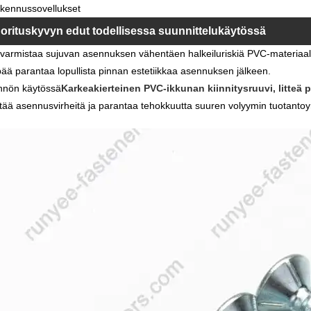
akennussovellukset
orituskyvyn edut todellisessa suunnittelukäytössä
varmistaa sujuvan asennuksen vähentäen halkeiluriskiä PVC-materiaal
 pää parantaa lopullista pinnan estetiikkaa asennuksen jälkeen.
nnön käytössä
Karkeakierteinen PVC-ikkunan kiinnitysruuvi, litteä p
ää asennusvirheitä ja parantaa tehokkuutta suuren volyymin tuotantoy