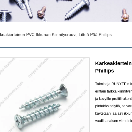
keakierteinen PVC-Ikkunan Kiinnitysruuvi, Litteä Pää Phillips
Karkeakiertein
Phillips
Toimittaja RUNYEE:n ka
erittäin tarkka kiinnit
ja kevyille profiilirak
pintakäsittelyllä, se v
käytetään laajasti ikk
vaatii tasaisen viimeist