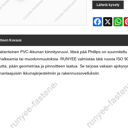
Lähetä kysely
Facebook
X
Wh
tteen Kuvaus
kierteinen PVC-ikkunan kiinnitysruuvi, litteä pää Phillips on suunniteltu
halkeamia tai muodonmuutoksia. RUNYEE valmistaa tätä ruuvia ISO 9001 -
utta, pään geometriaa ja pinnoitteen laatua. Se tarjoaa vakaan ajokyvyn
anlaajuisiin ikkunajärjestelmiin ja rakennussovelluksiin.