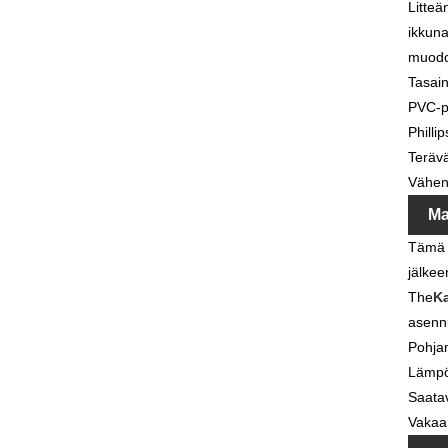
Litteä
ikkuna
muodo
Tasai
PVC-pr
Philli
Teräv
Vähent
Ma
Tämä k
jälkee
The
Ka
asennu
Pohjam
Lämpö
Saatav
Vakaa 