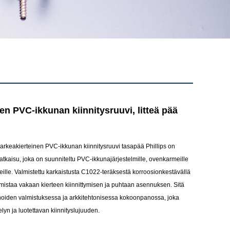
en PVC-ikkunan kiinnitysruuvi, litteä pää
rkeakierteinen PVC-ikkunan kiinnitysruuvi tasapää Phillips on
ysratkaisu, joka on suunniteltu PVC-ikkunajärjestelmille, ovenkarmeille
enteille. Valmistettu karkaistusta C1022-teräksestä korroosionkestävällä
armistaa vakaan kierteen kiinnittymisen ja puhtaan asennuksen. Sitä
unoiden valmistuksessa ja arkkitehtonisessa kokoonpanossa, joka
elyn ja luotettavan kiinnityslujuuden.