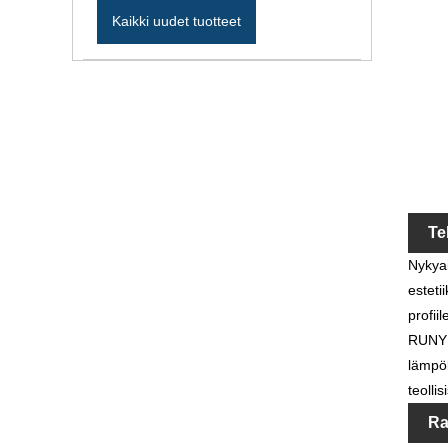
Kaikki uudet tuotteet
Te
Nykyai
esteti
profii
RUNYEE
lämpök
teolli
Ra