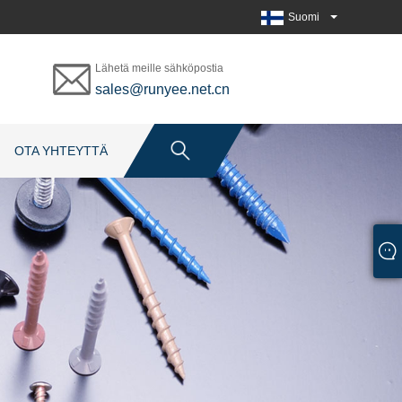
Suomi
Lähetä meille sähköpostia
sales@runyee.net.cn
OTA YHTEYTTÄ