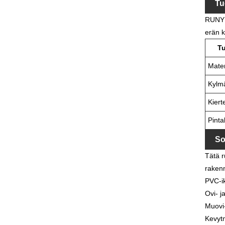
Tu
RUNYEE
erän k
T
Mater
Kylm
Kier
Pinta
So
Tätä r
rakenn
PVC-i
Ovi- j
Muovi-
Kevytme