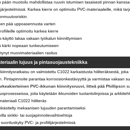
n pään muotoilu mahdollistaa ruuvin istumisen tasaisesti pinnan kanss
järjestelmissä. Karkea kierre on optimoitu PVC-materiaaleille, mikä tar
nmuutosriskin.
nen pää uppoasennusta varten
ofiileille optimoitu karkea kierre
ps-käyttö takaa vakaan työkalun kiinnittymisen
ä kärki nopeaan tunkeutumiseen
ynyt muovimateriaalien rasitus
teriaalin lujuus ja pintasuojaustekniikka
iinnitysratkaisu on valmistettu C1022 karkaistusta hiiliteräksestä, joka
n. Pintapinnoite parantaa korroosionkestävyyttä ja varmistaa vakaan suo
rkeakierteinen PVC-ikkunan kiinnitysruuvi, litteä pää Phillips
on su
sprosesseissa, joita käytetään ikkunoiden tuotantolinjoissa ja arkkite
ateriaali C1022 hiiliteräs
käsitelty mekaanisen lujuuden parantamiseksi
illa sinkki- tai suojapinnoitevaihtoehtoja
suorituskyky PVC- ja profiilijärjestelmissä