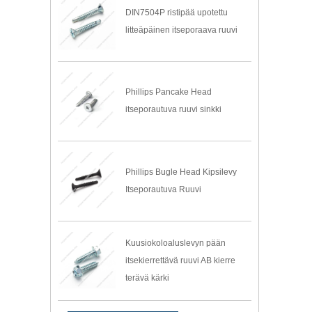
DIN7504P ristipää upotettu
litteäpäinen itseporaava ruuvi
Phillips Pancake Head
itseporautuva ruuvi sinkki
Phillips Bugle Head Kipsilevy
Itseporautuva Ruuvi
Kuusiokoloaluslevyn pään
itsekierrettävä ruuvi AB kierre
terävä kärki