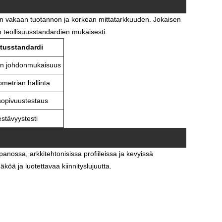
en vakaan tuotannon ja korkean mittatarkkuuden. Jokaisen
n teollisuusstandardien mukaisesti.
tusstandardi
n johdonmukaisuus
metrian hallinta
opivuustestaus
stävyystesti
nossa, arkkitehtonisissa profiileissa ja kevyissä
öä ja luotettavaa kiinnityslujuutta.