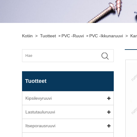
Kotiin
>
Tuotteet
PVC -ruuvi
PVC -ikkunaruuvi
>
Kar
>
>
Tuotteet
Kipsilevyruuvi
Lastutauluruuvi
Itseporausruuvi