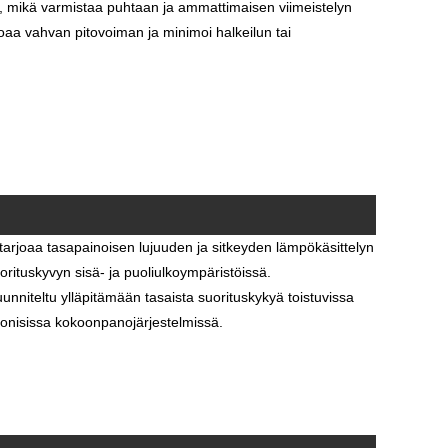
a, mikä varmistaa puhtaan ja ammattimaisen viimeistelyn
joaa vahvan pitovoiman ja minimoi halkeilun tai
 tarjoaa tasapainoisen lujuuden ja sitkeyden lämpökäsittelyn
rituskyvyn sisä- ja puoliulkoympäristöissä.
unniteltu ylläpitämään tasaista suorituskykyä toistuvissa
htonisissa kokoonpanojärjestelmissä.