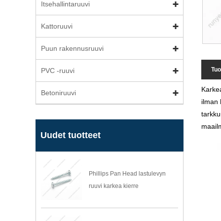
Itsehallintaruuvi
Kattoruuvi
Puun rakennusruuvi
Tuo
PVC -ruuvi
Karkea
Betoniruuvi
ilman 
tarkku
maailm
Uudet tuotteet
Phillips Pan Head lastulevyn
ruuvi karkea kierre