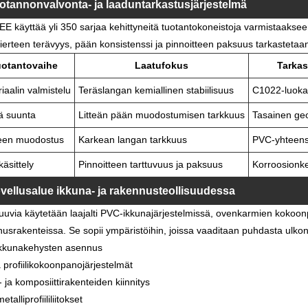
otannonvalvonta- ja laaduntarkastusjärjestelmä
 käyttää yli 350 sarjaa kehittyneitä tuotantokoneistoja varmistaakse
ierteen terävyys, pään konsistenssi ja pinnoitteen paksuus tarkastetaa
uotantovaihe
Laatufokus
Tarkas
iaalin valmistelu
Teräslangan kemiallinen stabiilisuus
C1022-luoka
ä suunta
Litteän pään muodostumisen tarkkuus
Tasainen geo
teen muodostus
Karkean langan tarkkuus
PVC-yhteens
käsittely
Pinnoitteen tarttuvuus ja paksuus
Korroosionke
vellusalue ikkuna- ja rakennusteollisuudessa
uuvia käytetään laajalti PVC-ikkunajärjestelmissä, ovenkarmien kokoonpa
usrakenteissa. Se sopii ympäristöihin, joissa vaaditaan puhdasta ulkonäk
kkunakehysten asennus
a profiilikokoonpanojärjestelmät
 ja komposiittirakenteiden kiinnitys
talliprofiililiitokset