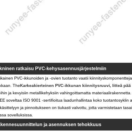
kninen ratkaisu PVC-kehysasennusjärjestelmiin
kainen PVC-ikkunoiden ja -ovien tuotanto vaatii kiinnityskomponentteja,
ikkaan. The
Karkeakierteinen PVC-ikkunan kiinnitysruuvi, litteä pää 
leihin ja kevyisiin metallikehyksiin vahingoittamatta materiaalirakennetta.
 soveltaa ISO 9001 -sertifioitua laadunhallintaa koko tuotantosyklin 
äsittelyyn ja pinnoitukseen on tiukasti valvottu, jotta varmistetaan tasa
sissa sovelluksissa.
kennesuunnittelun ja asennuksen tehokkuus