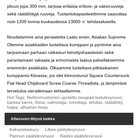
pituus jopa 300 mm, tarjoaa erilaisia ​​erikois- ja vakioruuveja
sekä räätälöityjä ruuveja. Tuotantokapasiteettimme saavuttaa
noin 1200 tonnia kuukaudessa 13000 ㎡ tehdasalueella.
Noudatamme aina periaatetta Laatu ensin, Asiakas Supreme.
Olemme asiakkaiden luotettava kumppani ja pyrimme aina
tarjoamaan parhaan ratkaisun kiinnityshaasteisiin sekä
parantamaan vakaata ja erinomaista laatua palvellaksemme
enemmän asiakkaita. Olkaamme luotettava pitkäaikainen
kumppanisi Kiinassa, jos olet kiinnostunut Square Countersunk
Flat Head Chipboard Screw Coarse Threadista, ja lämpimästi
tervetuloa vierailemaan tehtaallamme.
Hot Tags: Neliönmuotoinen upotettu tasapää lastulevyruuvi,
karkea kierre, Kiina, valmistaja, toimittaja, tehdas, räätälöity,
halpa, alhainen hinta
Aiheeseen liittyvä luokka
Kaksoislaskuru
Litteä päätylevyruuvi
Pannun päätylevyruuvi
Kiekko päätylevyruuvi