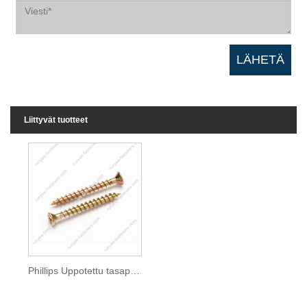
Liittyvät tuotteet
Phillips Uppotettu tasapää lastulevyruuvi karkea kierre