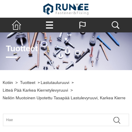
Tuotteet
Kotiin
>
Tuotteet
Lastutauluruuvi
>
>
Litteä Pää Karkea Kierretylevyruuvi
>
Neliön Muotoinen Upotettu Tasapää Lastulevyruuvi, Karkea Kierre