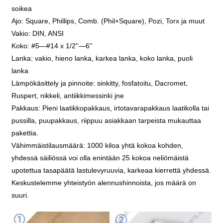
soikea
Ajo: Square, Phillips, Comb. (Phil+Square), Pozi, Torx ja muut
Vakio: DIN, ANSI
Koko: #5—#14 x 1/2''—6''
Lanka: vakio, hieno lanka, karkea lanka, koko lanka, puoli
lanka
Lämpökäsittely ja pinnoite: sinkitty, fosfatoitu, Dacromet,
Ruspert, nikkeli, antiikkimessinki jne
Pakkaus: Pieni laatikkopakkaus, irtotavarapakkaus laatikolla tai
pussilla, puupakkaus, riippuu asiakkaan tarpeista mukauttaa
pakettia.
Vähimmäistilausmäärä: 1000 kiloa yhtä kokoa kohden,
yhdessä säiliössä voi olla enintään 25 kokoa neliömäistä
upotettua tasapäätä lastulevyruuvia, karkeaa kierrettä yhdessä.
Keskustelemme yhteistyön alennushinnoista, jos määrä on
suuri.