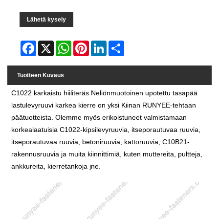
Lähetä kysely
Facebook
X
WhatsApp
Pinterest
LinkedIn
Share
Tuotteen Kuvaus
C1022 karkaistu hiiliteräs Neliönmuotoinen upotettu tasapää
lastulevyruuvi karkea kierre on yksi Kiinan RUNYEE-tehtaan
päätuotteista. Olemme myös erikoistuneet valmistamaan
korkealaatuisia C1022-kipsilevyruuvia, itseporautuvaa ruuvia,
itseporautuvaa ruuvia, betoniruuvia, kattoruuvia, C10B21-
rakennusruuvia ja muita kiinnittimiä, kuten muttereita, pultteja,
ankkureita, kierretankoja jne.