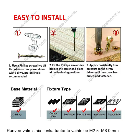
Runyee-valmistaja, jonka tuotanto vaihtelee M2,5–M8,0 mm,