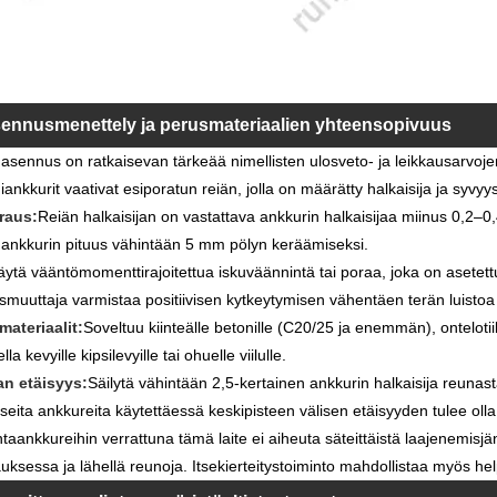
ennusmenettely ja perusmateriaalien yhteensopivuus
asennus on ratkaisevan tärkeää nimellisten ulosveto- ja leikkausarvoje
iankkurit vaativat esiporatun reiän, jolla on määrätty halkaisija ja syvy
raus:
Reiän halkaisijan on vastattava ankkurin halkaisijaa miinus 0,2–0,4
ä ankkurin pituus vähintään 5 mm pölyn keräämiseksi.
äytä vääntömomenttirajoitettua iskuväännintä tai poraa, joka on asetet
smuuttaja varmistaa positiivisen kytkeytymisen vähentäen terän luistoa 
materiaalit:
Soveltuu kiinteälle betonille (C20/25 ja enemmän), ontelotiilel
lla kevyille kipsilevyille tai ohuelle viilulle.
n etäisyys:
Säilytä vähintään 2,5-kertainen ankkurin halkaisija reuna
seita ankkureita käytettäessä keskipisteen välisen etäisyyden tulee olla 
taankkureihin verrattuna tämä laite ei aiheuta säteittäistä laajenemisj
ksessa ja lähellä reunoja. Itsekierteitystoiminto mahdollistaa myös help