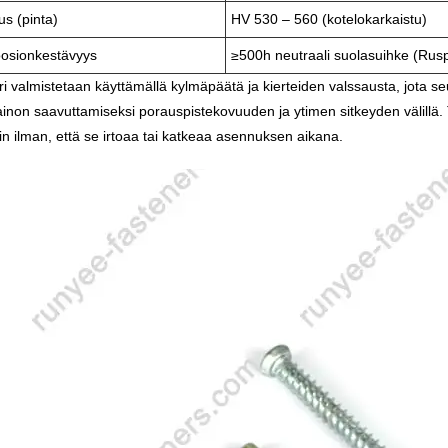
s (pinta)
HV 530 – 560 (kotelokarkaistu)
oosionkestävyys
≥500h neutraali suolasuihke (Rus
i valmistetaan käyttämällä kylmäpäätä ja kierteiden valssausta, jota s
inon saavuttamiseksi porauspistekovuuden ja ytimen sitkeyden välillä. T
in ilman, että se irtoaa tai katkeaa asennuksen aikana.