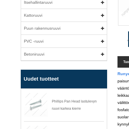
Itsehallintaruuvi
Kattoruuvi
Puun rakennusruuvi
PVC -ruuvi
Betoniruuvi
Tuo
Runy
Uudet tuotteet
paisun
vääntö
leikka
Phillips Pan Head lastulevyn
välitt
ruuvi karkea kierre
fosfat
suolar
kynnyk