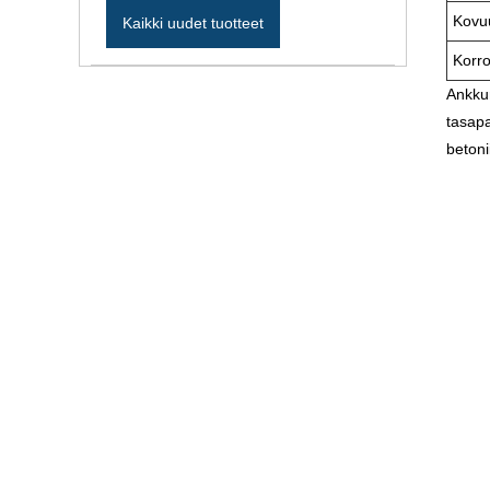
Kovuu
Kaikki uudet tuotteet
Korr
Ankkur
tasapa
betoni