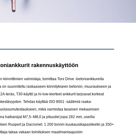
toniankkurit rakennuskäyttöön
iinnittimien valmistaja, toimittaa Torx Drive -betoniankkureita
a on suunniteltu raskaaseen kiinnitykseen betoniin, muuraukseen ja
A-teräs, T30-käyttö ja hi-low-kierteet ankkurit tarjoavat korkeat
änkestävyyden. Tehdas käyttää ISO 9001 -säätimiä raaka-
suolasumutestaukseen, mikä varmistaa tasaisen mekaanisen
na halkaisijat M7,5–M8,0 ja pituudet jopa 282 mm, useilla
lukien Ruspert ja Dacromet. 1 200 tonnin kuukausikapasiteetin ja 350+
taja takaa vakaan toimituksen maailmanlaajuisiin