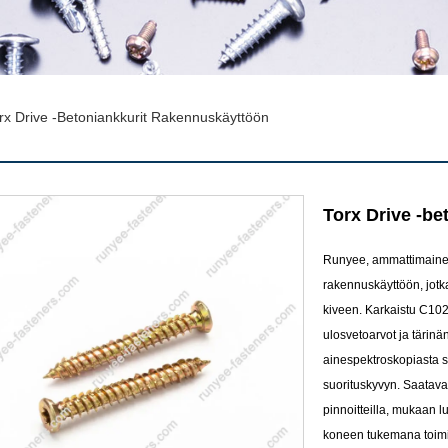
rx Drive -betoniankkurit Rakennuskäyttöön
Torx Drive -be
Runyee, ammattimainen k
rakennuskäyttöön, jotk
kiveen. Karkaistu C1022
ulosvetoarvot ja tärin
ainespektroskopiasta 
suorituskyvyn. Saatava
pinnoitteilla, mukaan 
koneen tukemana toimit