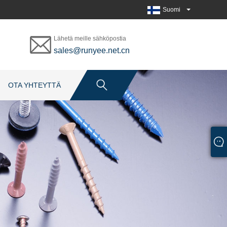
Suomi
Lähetä meille sähköpostia
sales@runyee.net.cn
OTA YHTEYTTÄ