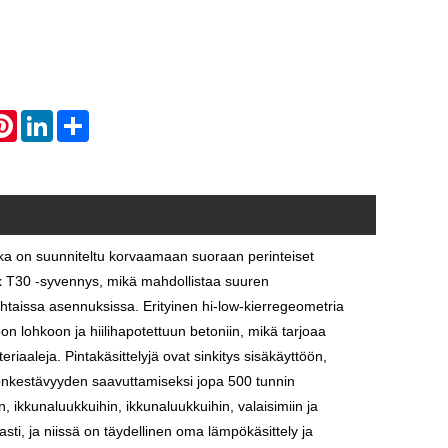
atsApp
Pinterest
LinkedIn
Share
tka on suunniteltu korvaamaan suoraan perinteiset
Torx T30 -syvennys, mikä mahdollistaa suuren
ahtaissa asennuksissa. Erityinen hi-low-kierregeometria
ttoon lohkoon ja hiilihapotettuun betoniin, mikä tarjoaa
riaaleja. Pintakäsittelyjä ovat sinkitys sisäkäyttöön,
sionkestävyyden saavuttamiseksi jopa 500 tunnin
, ikkunaluukkuihin, ikkunaluukkuihin, valaisimiin ja
sti, ja niissä on täydellinen oma lämpökäsittely ja