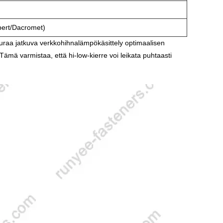
pert/Dacromet)
euraa jatkuva verkkohihnalämpökäsittely optimaalisen
ämä varmistaa, että hi-low-kierre voi leikata puhtaasti