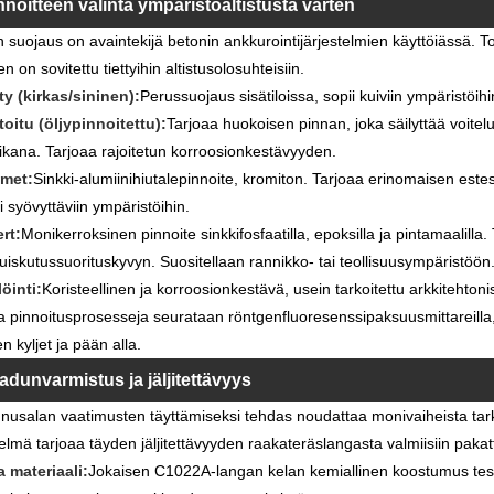
nnoitteen valinta ympäristöaltistusta varten
 suojaus on avaintekijä betonin ankkurointijärjestelmien käyttöiässä. Toi
en on sovitettu tiettyihin altistusolosuhteisiin.
ty (kirkas/sininen):
Perussuojaus sisätiloissa, sopii kuiviin ympäristöih
oitu (öljypinnoitettu):
Tarjoaa huokoisen pinnan, joka säilyttää voitelu
ikana. Tarjoaa rajoitetun korroosionkestävyyden.
met:
Sinkki-alumiinihiutalepinnoite, kromiton. Tarjoaa erinomaisen est
ti syövyttäviin ympäristöihin.
rt:
Monikerroksinen pinnoite sinkkifosfaatilla, epoksilla ja pintamaalill
uiskutussuorituskyvyn. Suositellaan rannikko- tai teollisuusympäristöön
öinti:
Koristeellinen ja korroosionkestävä, usein tarkoitettu arkkitehtonisi
a pinnoitusprosesseja seurataan röntgenfluoresenssipaksuusmittareilla,
en kyljet ja pään alla.
adunvarmistus ja jäljitettävyys
usalan vaatimusten täyttämiseksi tehdas noudattaa monivaiheista tark
telmä tarjoaa täyden jäljitettävyyden raakateräslangasta valmiisiin pakattu
 materiaali:
Jokaisen C1022A-langan kelan kemiallinen koostumus testa