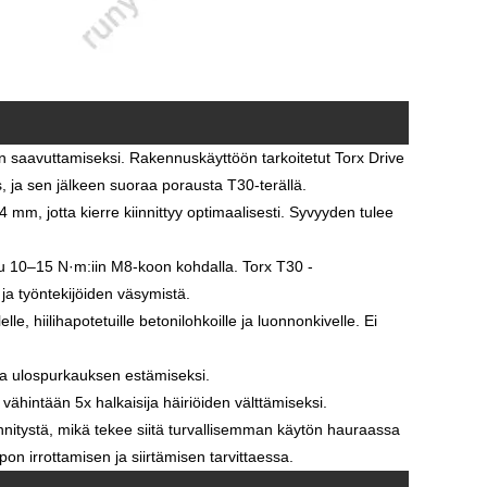
n saavuttamiseksi. Rakennuskäyttöön tarkoitetut Torx Drive
ys, ja sen jälkeen suoraa porausta T30-terällä.
 mm, jotta kierre kiinnittyy optimaalisesti. Syvyyden tulee
tu 10–15 N·m:iin M8-koon kohdalla. Torx T30 -
ja työntekijöiden väsymistä.
le, hiilihapotetuille betonilohkoille ja luonnonkivelle. Ei
sta ulospurkauksen estämiseksi.
vähintään 5x halkaisija häiriöiden välttämiseksi.
ännitystä, mikä tekee siitä turvallisemman käytön hauraassa
on irrottamisen ja siirtämisen tarvittaessa.