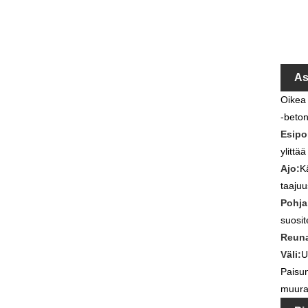
As
Oikea 
-beton
Esipo
ylittä
Ajo:
K
taajuu
Pohja
suosite
Reuna
Väli:
U
Paisun
muurau