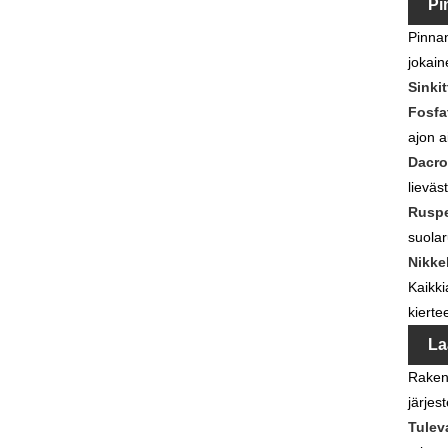
Pi
Pinnan
jokain
Sinkit
Fosfat
ajon a
Dacro
lieväs
Ruspe
suolar
Nikkel
Kaikki
kierte
La
Rakenn
järjes
Tuleva