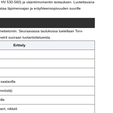
nan HV 530-560) ja vääntömomentin testauksen. Luotettavana
mistaa läpimenoajan ja eräyhteensopivuuden suurille
ennebetoniin. Seuraavassa taulukossa luetellaan Torx-
etrit suoraan tuotantotietueista.
Erittely
saatavilla
nnöstä)
ille
ert, nikkeli