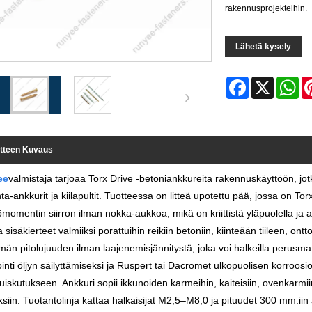
rakennusprojekteihin.
Lähetä kysely
Facebook
X
Wh
tteen Kuvaus
ee
valmistaja tarjoaa Torx Drive -betoniankkureita rakennuskäyttöön, jo
ta-ankkurit ja kiilapultit. Tuotteessa on litteä upotettu pää, jossa on 
momentin siirron ilman nokka-aukkoa, mikä on kriittistä yläpuolella ja 
a sisäkierteet valmiiksi porattuihin reikiin betoniin, kiinteään tiileen, on
ömän pitolujuuden ilman laajenemisjännitystä, joka voi halkeilla perusmate
ointi öljyn säilyttämiseksi ja Ruspert tai Dacromet ulkopuolisen korroo
uiskutukseen. Ankkuri sopii ikkunoiden karmeihin, kaiteisiin, ovenkarmiin
siin. Tuotantolinja kattaa halkaisijat M2,5–M8,0 ja pituudet 300 mm:iin a