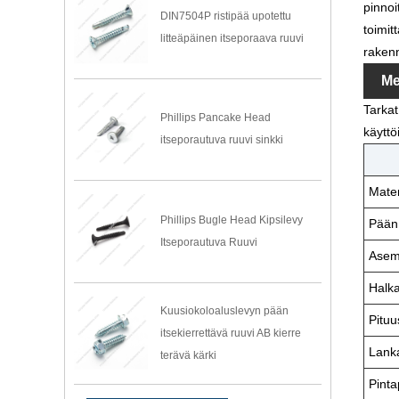
pinnoi
DIN7504P ristipää upotettu
toimit
litteäpäinen itseporaava ruuvi
rakenn
Me
Tarkat
Phillips Pancake Head
käyttö
itseporautuva ruuvi sinkki
Mater
Phillips Bugle Head Kipsilevy
Pään 
Itseporautuva Ruuvi
Asem
Halka
Kuusiokoloaluslevyn pään
Pituu
itsekierrettävä ruuvi AB kierre
Lanka
terävä kärki
Pinta