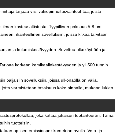
mittaja tarjoaa viisi vakiopinnoitusvaihtoehtoa, joista
in ilman kosteusaltistusta. Tyypillinen paksuus 5-8 μm.
aineen, ihanteellinen sovelluksiin, joissa kitkaa tarvitaan
esuojan ja kulumiskestävyyden. Soveltuu ulkokäyttöön ja
a. Tarjoaa korkean kemikaalinkestävyyden ja yli 500 tunnin
.
in paljaisiin sovelluksiin, joissa ulkonäöllä on väliä.
 jotta varmistetaan tasaisuus koko pinnalla, mukaan lukien
astusprotokollaa, joka kattaa jokaisen tuotantoerän. Tämä
ihin tuotteisiin.
taan optisen emissiospektrometrian avulla. Veto- ja