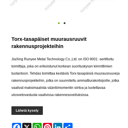
Torx-tasapäiset muurausruuvit
rakennusprojekteihin
JiaXing Runyee Metal Technology Co.,Ltd. on ISO 9001 -sertifioitu
toimittaja, joka on erikoistunut korkean suorituskyvyn kiinnittimien
tuotantoon. Tehdas toimittaa kestäviä Torx-tasapäisiä muurausruuveja
rakennusprojekteihin, jotka on suunniteltu ammattiurakoitsijoille, jotka
vaativat maksimaalista vääntömomentin siirtoa ja luotettavaa
ulosvetovastusta vaativissa rakennesovelluksissa.
Lähetä kysely
Facebook
X
WhatsApp
Pinterest
LinkedIn
Share