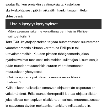
saatavilla, kun projektin vaatimuksia tarkastellaan
yksityiskohtaisesti pitkän aikavälin hankintasuunnittelun
yhteydessä.
Usein kysytyt kysymykset
Miten aseman rakenne verrattuna perinteisiin Phillips-
vaihtoehtoihin?
Torx T30 -käyttöjärjestelmä tarjoaa huomattavasti suuremman
vääntömomentin siirtoon verrattuna Phillipsiin tai
uravaihtoehtoihin. Kuuden pisteen tähtigeometria jakaa
pyörimisvoimat tasaisesti minimoiden kuljettajan luisumisen ja
pään muodonmuutosriskin suuren vääntömomentin
muurauksen yhteydessä.
Onko esiporaus pakollinen asennuksessa tiheään
betoniin?
Kyllä, oikean halkaisijan omaavan ohjausreiän esiporaus on
välttämätöntä. Erikoistunut kierreprofiili luottaa ohjausreikään,
joka leikkaa sen sopivan sisäkierteen tarkasti muurausalustaan
​​ja saavuttaa täyden mekaanisen ankkurointikapasiteetin.