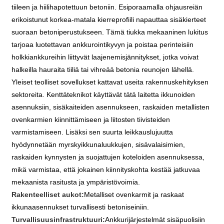
tiileen ja hiilihapotettuun betoniin. Esiporaamalla ohjausreiän
erikoistunut korkea-matala kierreprofiili napauttaa sisäkierteet
suoraan betoniperustukseen. Tämä tiukka mekaaninen lukitus
tarjoaa luotettavan ankkurointikyvyn ja poistaa perinteisiin
holkkiankkureihin liittyvät laajenemisjännitykset, jotka voivat
halkeilla hauraita tiiliä tai vihreää betonia reunojen lähellä.
Yleiset teolliset sovellukset kattavat useita rakennuskehityksen
sektoreita. Kenttäteknikot käyttävät tätä laitetta ikkunoiden
asennuksiin, sisäkaiteiden asennukseen, raskaiden metallisten
ovenkarmien kiinnittämiseen ja liitosten tiivisteiden
varmistamiseen. Lisäksi sen suurta leikkauslujuutta
hyödynnetään myrskyikkunaluukkujen, sisävalaisimien,
raskaiden kynnysten ja suojattujen koteloiden asennuksessa,
mikä varmistaa, että jokainen kiinnityskohta kestää jatkuvaa
mekaanista rasitusta ja ympäristövoimia.
Rakenteelliset aukot:
Metalliset ovenkarmit ja raskaat
ikkunaasennukset turvallisesti betoniseiniin.
Turvallisuusinfrastruktuuri:
Ankkurijärjestelmät sisäpuolisiin