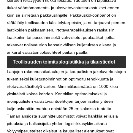
kierteen terävyyden tiukka testaus. Tuotteen on läpäistävä
tiukat vääntömomentti- ja ulosvetovastustarkastukset ennen
kuin se siirretään pakkauslinjalle. Pakkauskokoonpanot on
räätälöity teollisuuden käsittelytarpeisiin, ja ne tarjoavat pienten
laatikoiden pakkaamisen, irtotavarapakkauksen raskaisiin
laatikoihin tai pusseihin sekä vahvistetut puulaatikot, jotka
takaavat nollavaurion kansainvälisen kuljetuksen aikana ja
ankarat varastointiolosuhteet paikan päällä.
Teollisuuden toimituslogistiikka ja tilaustiedot
Laajojen rakennusaikataulujen ja kaupallisten jakeluverkostojen
tukemiseksi kuljetustoiminnot on optimoitu tehokkuutta ja
irtotavarakäsittelyä varten. Minimitilausmäärä on 1000 kiloa
yksittäistä kokoa kohden. Konttitilan optimoimiseksi ja
monipuolisten varastovaihtoehtojen tarjoamiseksi yhteen
kuljetuskonttiin mahtuu enintään 25 eri kokoista tuotetta.
Tämän ansiosta suunnittelutoimistot voivat hankkia erilaisia ​​
pituuksia ja halkaisijoita yhden logistiikkasyklin aikana.
Volyymiperusteiset oikaisut ja kaupalliset alennukset ovat