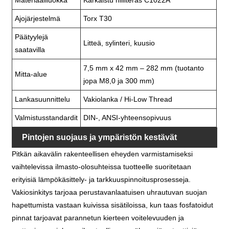
Ajojärjestelmä
Torx T30
Päätyylejä
Litteä, sylinteri, kuusio
saatavilla
7,5 mm x 42 mm – 282 mm (tuotanto
Mitta-alue
jopa M8,0 ja 300 mm)
Lankasuunnittelu
Vakiolanka / Hi-Low Thread
Valmistusstandardit
DIN-, ANSI-yhteensopivuus
Pintojen suojaus ja ympäristön kestävät
Pitkän aikavälin rakenteellisen eheyden varmistamiseksi
pinnoitteet
vaihtelevissa ilmasto-olosuhteissa tuotteelle suoritetaan
erityisiä lämpökäsittely- ja tarkkuuspinnoitusprosesseja.
Vakiosinkitys tarjoaa perustavanlaatuisen uhrautuvan suojan
hapettumista vastaan ​​kuivissa sisätiloissa, kun taas fosfatoidut
pinnat tarjoavat parannetun kierteen voitelevuuden ja