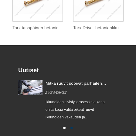
Torx tasapäinen betoniruuvi
Torx Drive -betoniankkurit rakennuskäyttöön
Uutiset
Mitkä ruuvit sopivat parhaiten
ikkunoiden tiivistämiseen?
2024/09/11
Ikkunoiden tiivistysprosessin aikana
on tärkeää valita oikeat ruuvit
ikkunoiden vakauden ja
sta.
turvallisuuden varmistamiseksi.
Saatavilla olevien tietojen mukaan