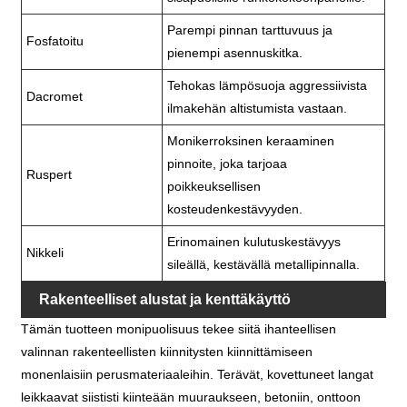
Parempi pinnan tarttuvuus ja
Fosfatoitu
pienempi asennuskitka.
Tehokas lämpösuoja aggressiivista
Dacromet
ilmakehän altistumista vastaan.
Monikerroksinen keraaminen
pinnoite, joka tarjoaa
Ruspert
poikkeuksellisen
kosteudenkestävyyden.
Erinomainen kulutuskestävyys
Nikkeli
sileällä, kestävällä metallipinnalla.
Rakenteelliset alustat ja kenttäkäyttö
Tämän tuotteen monipuolisuus tekee siitä ihanteellisen
valinnan rakenteellisten kiinnitysten kiinnittämiseen
monenlaisiin perusmateriaaleihin. Terävät, kovettuneet langat
leikkaavat siististi kiinteään muuraukseen, betoniin, onttoon