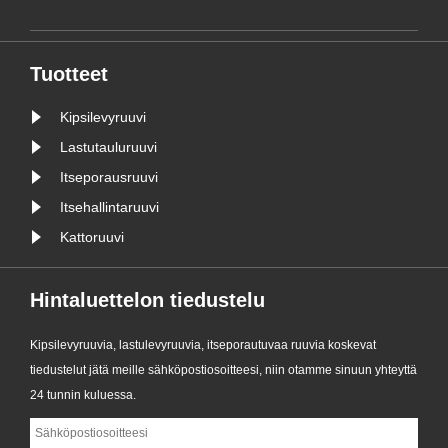
‌304 ruostumattomasta teräksestä
valmistetut ulosvedettävät ruuvit‌ ovat
suositeltuja ruuvityyppejä
Tuotteet
ikkunoiden tiivistykseen. Tämän
tyyppistä......
Kipsilevyruuvi
Lastutauluruuvi
Itseporausruuvi
Itsehallintaruuvi
Kattoruuvi
Hintaluettelon tiedustelu
Kipsilevyruuvia, lastulevyruuvia, itseporautuvaa ruuvia koskevat
tiedustelut jätä meille sähköpostiosoitteesi, niin otamme sinuun yhteyttä
24 tunnin kuluessa.