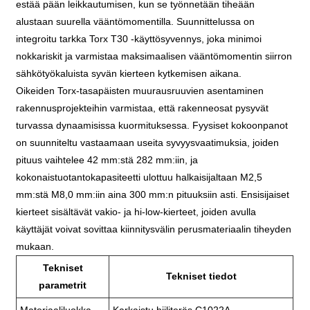
estää pään leikkautumisen, kun se työnnetään tiheään
alustaan ​​suurella vääntömomentilla. Suunnittelussa on
integroitu tarkka Torx T30 -käyttösyvennys, joka minimoi
nokkariskit ja varmistaa maksimaalisen vääntömomentin siirron
sähkötyökaluista syvän kierteen kytkemisen aikana.
Oikeiden Torx-tasapäisten muurausruuvien asentaminen
rakennusprojekteihin varmistaa, että rakenneosat pysyvät
turvassa dynaamisissa kuormituksessa. Fyysiset kokoonpanot
on suunniteltu vastaamaan useita syvyysvaatimuksia, joiden
pituus vaihtelee 42 mm:stä 282 mm:iin, ja
kokonaistuotantokapasiteetti ulottuu halkaisijaltaan M2,5
mm:stä M8,0 mm:iin aina 300 mm:n pituuksiin asti. Ensisijaiset
kierteet sisältävät vakio- ja hi-low-kierteet, joiden avulla
käyttäjät voivat sovittaa kiinnitysvälin perusmateriaalin tiheyden
mukaan.
Tekniset
Tekniset tiedot
parametrit
Materiaaliluokka
Karkaistu hiiliteräs C1022A