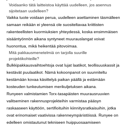
Voidaanko tätä laitteistoa käyttää uudelleen, jos asennus
sijoitetaan uudelleen?
Vaikka tuote voidaan perua, uudelleen asettaminen täsmälleen
samaan reikään ei yleensä ole suositeltavaa kriittisten
rakenteellisten kuormiuksien yhteydessä, koska ensimmäisen
sisääntyönnön aikana syntyneet muurauslangat voivat
huonontua, mikä heikentää pitovoimaa.
Mitä pakkausmenetelmiä on tarjolla suurille
projektikohteille?
Bulkkipakkausvaihtoehtoja ovat lujat laatikot, teollisuuskassit ja
kestävät puulaatikot. Nämä kokoonpanot on suunniteltu
kestämään kovaa käsittelyä paikan päällä ja estämään
kosteuden tunkeutumisen merikuljetuksen aikana.
Runyeen valmistamien Torx-tasapäisten muurausruuvien
valitseminen rakennusprojekteihin varmistaa pääsyn
raskaaseen käyttöön, sertifioituihin kiinnitysratkaisuihin, jotka
ovat erinomaiset vaativissa rakenneympäristöissä. Runyee on
edelleen omistautunut tekniseen huippuosaamiseen