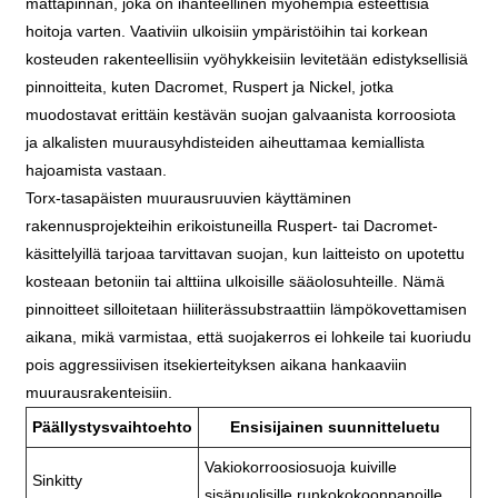
mattapinnan, joka on ihanteellinen myöhempiä esteettisiä
hoitoja varten. Vaativiin ulkoisiin ympäristöihin tai korkean
kosteuden rakenteellisiin vyöhykkeisiin levitetään edistyksellisiä
pinnoitteita, kuten Dacromet, Ruspert ja Nickel, jotka
muodostavat erittäin kestävän suojan galvaanista korroosiota
ja alkalisten muurausyhdisteiden aiheuttamaa kemiallista
hajoamista vastaan.
Torx-tasapäisten muurausruuvien käyttäminen
rakennusprojekteihin erikoistuneilla Ruspert- tai Dacromet-
käsittelyillä tarjoaa tarvittavan suojan, kun laitteisto on upotettu
kosteaan betoniin tai alttiina ulkoisille sääolosuhteille. Nämä
pinnoitteet silloitetaan hiiliterässubstraattiin lämpökovettamisen
aikana, mikä varmistaa, että suojakerros ei lohkeile tai kuoriudu
pois aggressiivisen itsekierteityksen aikana hankaaviin
muurausrakenteisiin.
Päällystysvaihtoehto
Ensisijainen suunnitteluetu
Vakiokorroosiosuoja kuiville
Sinkitty
sisäpuolisille runkokokoonpanoille.