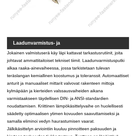
Laadunvarmistus- ja
Jokainen valmistuserä käy läpi kattavat tarkastusrutiinit, joita
materiaalitarkastuspöytäkirjat
johtavat ammattitaitoiset tekniset tiimit. Laadunvarmistusputki
alkaa raaka-ainevaiheessa, jossa tarkistetaan tulevan
teräslangan kemiallinen koostumus ja toleranssit. Automaattiset
anturit ja manuaaliset mittarit valvovat rakenteen mittoja
kylmäpään ja kierteiden valssausvaiheiden aikana
varmistaakseen täydellisen DIN- ja ANSI-standardien
noudattamisen. Kriittinen lämpökäsittelyvaihe on huolellisesti
säädetty optimaalisen ytimen kovuuden saavuttamiseksi ja
samalla eliminoi vedyn haurastumisen vaarat.
Jälkikäsittelyn arviointiin kuuluu pinnoitteen paksuuden ja