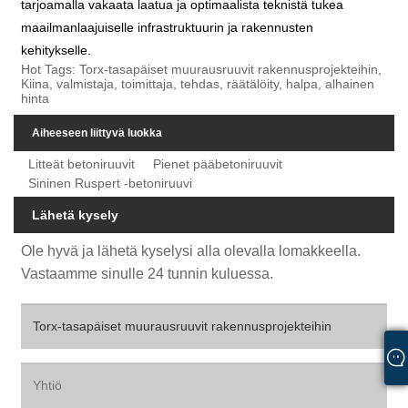
tarjoamalla vakaata laatua ja optimaalista teknistä tukea
maailmanlaajuiselle infrastruktuurin ja rakennusten
kehitykselle.
Hot Tags: Torx-tasapäiset muurausruuvit rakennusprojekteihin,
Kiina, valmistaja, toimittaja, tehdas, räätälöity, halpa, alhainen
hinta
Aiheeseen liittyvä luokka
Litteät betoniruuvit
Pienet pääbetoniruuvit
Sininen Ruspert -betoniruuvi
Lähetä kysely
Ole hyvä ja lähetä kyselysi alla olevalla lomakkeella.
Vastaamme sinulle 24 tunnin kuluessa.